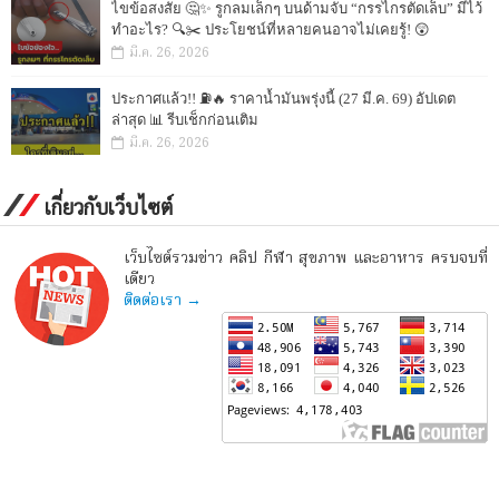
ไขข้อสงสัย 🤔✨ รูกลมเล็กๆ บนด้ามจับ “กรรไกรตัดเล็บ” มีไว้
ทำอะไร? 🔍✂️ ประโยชน์ที่หลายคนอาจไม่เคยรู้! 😲
มี.ค. 26, 2026
ประกาศแล้ว!! ⛽🔥 ราคาน้ำมันพรุ่งนี้ (27 มี.ค. 69) อัปเดต
ล่าสุด 📊 รีบเช็กก่อนเติม
มี.ค. 26, 2026
เกี่ยวกับเว็บไซต์
เว็บไซต์รวมข่าว คลิป กีฬา สุขภาพ และอาหาร ครบจบที่
เดียว
ติดต่อเรา →