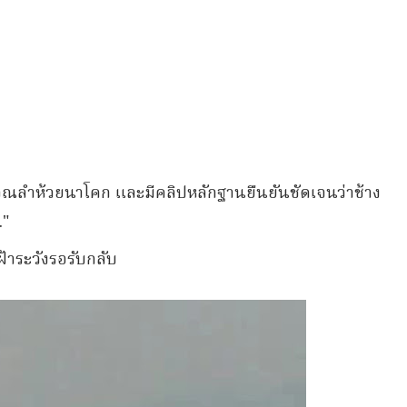
วณลำห้วยนาโคก และมีคลิปหลักฐานยืนยันชัดเจนว่าช้าง
."
เฝ้าระวังรอรับกลับ