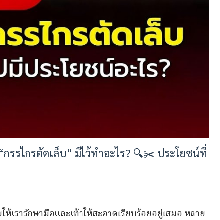
“กรรไกรตัดเล็บ” มีไว้ทำอะไร? 🔍✂️ ประโยชน์ที่
่วยให้เรารักษามือและเท้าให้สะอาดเรียบร้อยอยู่เสมอ หลาย