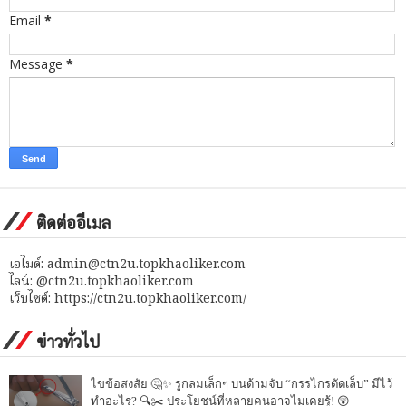
Email
*
Message
*
ติดต่ออีเมล
เอไมด์: admin@ctn2u.topkhaoliker.com
ไลน์: @ctn2u.topkhaoliker.com
เว็บไซต์: https://ctn2u.topkhaoliker.com/
ข่าวทั่วไป
ไขข้อสงสัย 🤔✨ รูกลมเล็กๆ บนด้ามจับ “กรรไกรตัดเล็บ” มีไว้
ทำอะไร? 🔍✂️ ประโยชน์ที่หลายคนอาจไม่เคยรู้! 😲