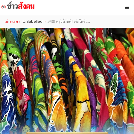
หน้าแรก
Unlabelled
🎉📅 พรุ่งนี้วันดี! เช็กให้ชัว...