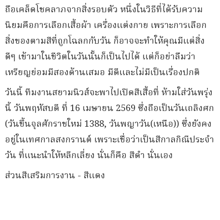
ถือเคล็ดโชคลาภจากสิ่งรอบตัว หนึ่งในวิธีที่ได้รับความ
นิยมคือการเลือกเสื้อผ้า เครื่องแต่งกาย เพราะการเลือก
สิ่งของตามสีที่ถูกโฉลกกับวัน ก็อาจจะทำให้คุณมีแต่สิ่ง
ดีๆ เข้ามาในชีวิตในวันนั้นก็เป็นไปได้ แต่ก็อย่าลืมว่า
เหรียญย่อมมีสองด้านเสมอ มีดีและไม่มีเป็นเรื่องปกติ
วันนี้ ทีมงานสยามนิวส์จะพาไปเปิดสีเสื้อที่ ห้ามใส่วันพรุ่ง
นี้ วันพฤหัสบดี ที่ 16 เมษายน 2569 ซึ่งถือเป็นวันเถลิงศก
(วันขึ้นจุลศักราชใหม่ 1388, วันพญาวัน(เหนือ)) ซึ่งยังคง
อยู่ในเทศกาลสงกรานต์ เพราะเชื่อว่าเป็นสีกาลกิณีประจำ
วัน ที่แนะนำให้หลีกเลี่ยง นั่นก็คือ สีดำ นั่นเอง
ส่วนสีเสริมการงาน - สีแดง