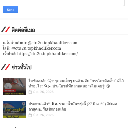
ติดต่ออีเมล
เอไมด์: admin@ctn2u.topkhaoliker.com
ไลน์: @ctn2u.topkhaoliker.com
เว็บไซต์: https://ctn2u.topkhaoliker.com/
ข่าวทั่วไป
ไขข้อสงสัย 🤔✨ รูกลมเล็กๆ บนด้ามจับ “กรรไกรตัดเล็บ” มีไว้
ทำอะไร? 🔍✂️ ประโยชน์ที่หลายคนอาจไม่เคยรู้! 😲
มี.ค. 26, 2026
ประกาศแล้ว!! ⛽🔥 ราคาน้ำมันพรุ่งนี้ (27 มี.ค. 69) อัปเดต
ล่าสุด 📊 รีบเช็กก่อนเติม
มี.ค. 26, 2026