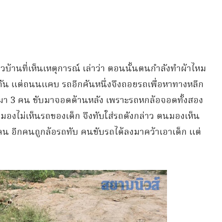
บ้านที่เห็นเหตุการณ์ เล่าว่า ตอนนั้นตนกำลังทำผ้าไหม
กัน แต่ถนนแคบ รถอีกคันหนึ่งจึงถอยรถเพื่อหาทางหลีก
นมา 3 คน ขับมาจอดด้านหลัง เพราะรถหกล้อจอดทั้งสอง
่มองไม่เห็นรถของเด็ก จึงทับใส่รถดังกล่าว ตนมองเห็น
 คน อีกคนถูกล้อรถทับ คนขับรถได้ลงมาคว้าเอาเด็ก แต่