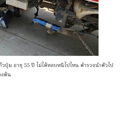
วปุ่ม อายุ 55 ปี ไม่ได้หลบหนีไปไหน ตำรวจนำตัวไป
องต้น