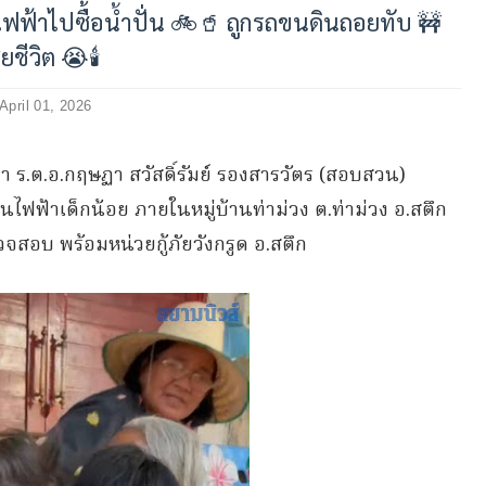
ฟฟ้าไปซื้อน้ำปั่น 🚲🥤 ถูกรถขนดินถอยทับ 🚧
ียชีวิต 😭🕯️
April 01, 2026
านว่า ร.ต.อ.กฤษฏา สวัสดิ์รัมย์ รองสารวัตร (สอบสวน)
ไฟฟ้าเด็กน้อย ภายในหมู่บ้านท่าม่วง ต.ท่าม่วง อ.สตึก
ตรวจสอบ พร้อมหน่วยกู้ภัยวังกรูด อ.สตึก