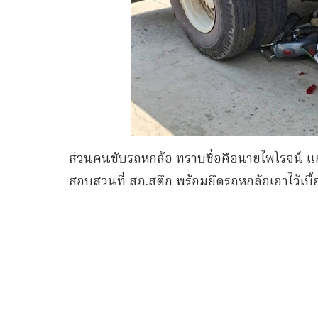
ส่วนคนขับรถหกล้อ ทราบชื่อคือนายไพโรจน์ แก้
สอบสวนที่ สภ.สตึก พร้อมยึดรถหกล้อเอาไว้เบื้