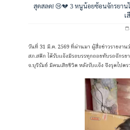
สุดสลด! 😢💔 3 หนูน้อยซ้อนจักรยานไ
เส
วันที่ 31 มี.ค. 2569 ที่ผ่านมา ผู้สื่อข่าวรายง
สภ.สตึก ได้รับแจ้งมีรถบรรทุกถอยทับรถจักรยาน
จ.บุรีรัมย์ มีคนเสียชีวิต หลังรับแจ้ง จึงรุดไป