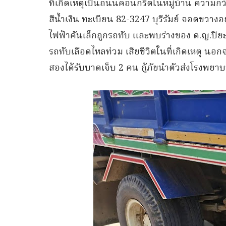
ที่เกิดเหตุเป็นถนนคอนกรีตในหมู่บ้าน ความกว้
สีน้ำเงิน ทะเบียน 82-3247 บุรีรัมย์ จอดขวา
ไฟฟ้าคันเล็กถูกรถทับ และพบร่างของ ด.ญ.ปิยะพ
รถทับเลือดไหลท่วม เสียชีวิตในที่เกิดเหตุ นอกจา
สองได้รับบาดเจ็บ 2 คน กู้ภัยนำตัวส่งโรงพยา