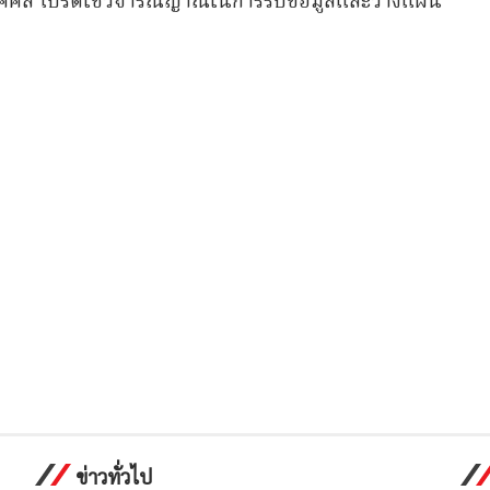
่วนบุคคล โปรดใช้วิจารณญาณในการรับข้อมูลและวางแผน
ข่าวทั่วไป