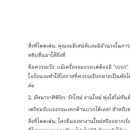
สิ่งที่โดดเด่น: คุณจะมีเสน่ห์และมีอำนาจในกา
หยิบยื่นมาให้ถึงที่
ข้อควรระวัง: แม้เครื่องจะแรงแต่ต้องมี "เบรก" 
ใจร้อนจะทำให้โอกาสที่ควรจะปังกลายเป็นพังได้
ค่ะ
2. ลัคนาราศีพิจิก: รักใหม่ งานใหม่ พุ่งใส่ไม่ทันตั
เตรียมรับแรงกระแทกด้านบวกได้เลย! สำหรับชาวพ
สิ่งที่โดดเด่น: ใครที่มองหางานใหม่หรืออยากเริ่ม