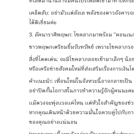
ที่โสดมานานอาจมีคนโปรไฟล์ดีเข้ามาทำให้กระ
เคล็ดลับ: อย่ามัวแต่ลังเล พลังของดาวอังคารจ
ได้ดีเยี่ยมค่ะ
3. ลัคนาราศีพฤษภ: โชคลาภมาพร้อม "คอนเนก
ชาวพฤษภเตรียมยิ้มรับทรัพย์ เพราะโชคลาภรอบ
สิ่งที่โดดเด่น: จะมีโชคลาภลอยเข้ามาเล็กๆ น้อ
หรือเครือข่ายสังคมใหม่ที่ส่งเสริมเรื่องการเงิน
คำแนะนำ: เพื่อนใหม่ในจังหวะนี้อาจกลายเป็น "
อย่าปิดกั้นโอกาสในการทำความรู้จักผู้คนนะค
แม้ดวงจะพุ่งแรงแค่ไหน แต่หัวใจสำคัญของช่วง
หากคุณเดินหน้าด้วยความมั่นใจควบคู่ไปกับกา
ของคุณอย่างแน่นอน