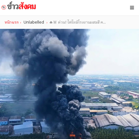
หน้าแรก
Unlabelled
🔥🚨 ด่วน! ไฟไหม้โรงงานผสมสี ค...