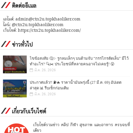
ติดต่ออีเมล
เอไมด์: admin@ctn2u.topkhaoliker.com
ไลน์: @ctn2u.topkhaoliker.com
เว็บไซต์: https://ctn2u.topkhaoliker.com/
ข่าวทั่วไป
ไขข้อสงสัย 🤔✨ รูกลมเล็กๆ บนด้ามจับ “กรรไกรตัดเล็บ” มีไว้
ทำอะไร? 🔍✂️ ประโยชน์ที่หลายคนอาจไม่เคยรู้! 😲
มี.ค. 26, 2026
ประกาศแล้ว!! ⛽🔥 ราคาน้ำมันพรุ่งนี้ (27 มี.ค. 69) อัปเดต
ล่าสุด 📊 รีบเช็กก่อนเติม
มี.ค. 26, 2026
เกี่ยวกับเว็บไซต์
เว็บไซต์รวมข่าว คลิป กีฬา สุขภาพ และอาหาร ครบจบที่
เดียว