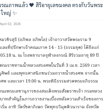
 มรณภาพแล้ว 🖤 สิริอายุเลขมงคล ตรงกับวันพระ
ใหญ่ ✨
April 02, 2026
หมวชิรสุธี (อภิพล อภิพโล) เจ้าอาวาสวัดพระราม 9
ะที่ปรึกษาเจ้าคณะภาค 14 - 15 (ธรรมยุต) ได้ถึงแก่
 05.18 น. ณ โรงพยาบาลจุฬาลงกรณ์ สิริรวมอายุ 89 ปี
พระราชทานน้ำหลวงสรงศพในวันที่ 3 เม.ย. 2569 เวลา
ยานุศิษย์ และพุทธศาสนิกชนร่วมถวายน้ำสรงศพ จากนั้น
รงศพ และเวลา 19.00 น. พระพิธีธรรมสวดพระอภิธรรม
นฐานะพระเลขานุการของสมเด็จพระสังฆราชเจ้า กรมหลวง
บทบาทสำคัญในการถวายงานเบื้องหลังความสำเร็จของการ
เริ่ม อาทิ วัดรัชดาภิเษก วัดพุทธวิมุตติวนาราม จังหวัด