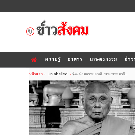
ความรู้
อาหาร
เกษตรกรรม
ข่าว
หน้าแรก
Unlabelled
🕯️🙏 น้อมถวายอาลัย พระพรหมวชิ...