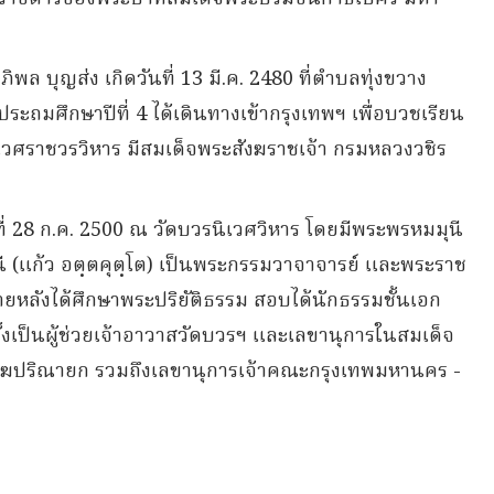
ิพล บุญส่ง เกิดวันที่ 13 มี.ค. 2480 ที่ตำบลทุ่งขวาง
ถมศึกษาปีที่ 4 ได้เดินทางเข้ากรุงเทพฯ เพื่อบวชเรียน
ิเวศราชวรวิหาร มีสมเด็จพระสังฆราชเจ้า กรมหลวงวชิร
นที่ 28 ก.ค. 2500 ณ วัดบวรนิเวศวิหาร โดยมีพระพรหมมุนี
นี (แก้ว อตฺตคุตฺโต) เป็นพระกรรมวาจาจารย์ และพระราช
ภายหลังได้ศึกษาพระปริยัติธรรม สอบได้นักธรรมชั้นเอก
้งเป็นผู้ช่วยเจ้าอาวาสวัดบวรฯ และเลขานุการในสมเด็จ
ฆปริณายก รวมถึงเลขานุการเจ้าคณะกรุงเทพมหานคร -