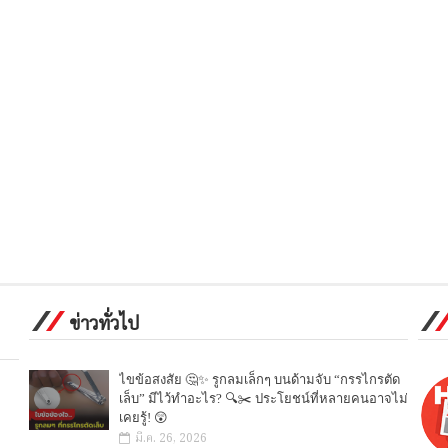
ข่าวทั่วไป
ไขข้อสงสัย 🤔✨ รูกลมเล็กๆ บนด้ามจับ “กรรไกรตัด
เล็บ” มีไว้ทำอะไร? 🔍✂️ ประโยชน์ที่หลายคนอาจไม่
เคยรู้! 😲
มี.ค. 26, 2026