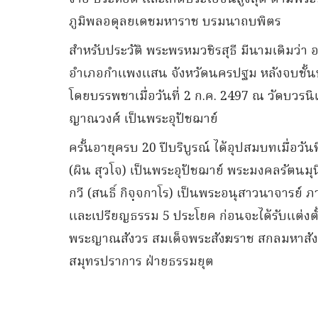
ภูมิพลอดุลยเดชมหาราช บรมนาถบพิตร
สำหรับประวัติ พระพรหมวชิรสุธี มีนามเดิมว่า อภ
อำเภอกำแพงแสน จังหวัดนครปฐม หลังจบชั้นประ
โดยบรรพชาเมื่อวันที่ 2 ก.ค. 2497 ณ วัดบวรน
ญาณวงศ์ เป็นพระอุปัชฌาย์
ครั้นอายุครบ 20 ปีบริบูรณ์ ได้อุปสมบทเมื่อวั
(ผิน สุวโจ) เป็นพระอุปัชฌาย์ พระมงคลรัตนมุ
กวี (สนธิ์ กิจฺจกาโร) เป็นพระอนุสาวนาจารย์ 
และเปรียญธรรม 5 ประโยค ก่อนจะได้รับแต่งตั
พระญาณสังวร สมเด็จพระสังฆราช สกลมหาสัง
สมุทรปราการ ฝ่ายธรรมยุต