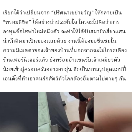
เรียกได้ว่าเปลี่ยนจาก “ปริศนาเขย่าขวัญ” ให้กลายเป็น
“พรหมลิขิต” ได้อย่างน่าประทับใจ ใครจะไปคิดว่าการ
ลงทุนซื้อโซฟาใหม่หนึ่งตัว จะทำให้ได้รับสมาชิกสี่ขาแสน
น่ารักติดมาเป็นของแถมด้วย งานนี้ต้องขอชื่นชมใน
ความมีเมตตาของเจ้าของบ้านที่นอกจากจะไม่โกรธเคือง
ร้านเฟอร์นิเจอร์แล้ว ยังพร้อมอ้าแขนรับเจ้าเหมียวตัว
น้อยเข้าสู่ครอบครัวอย่างอบอุ่น ถือเป็นบทสรุปสุดแฮปปี้
เอนดิ้งที่ทำเอาคนรักสัตว์ทั่วโลกต้องยิ้มตามไปตามๆ กัน