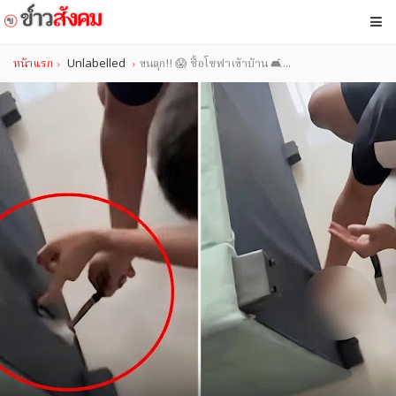
หน้าแรก
Unlabelled
ขนลุก!! 😱 ซื้อโซฟาเข้าบ้าน 🛋...