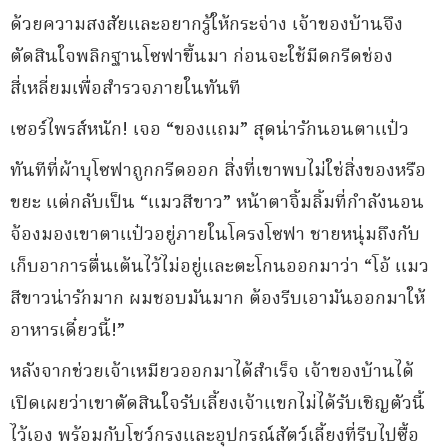
ด้วยความสงสัยและอยากรู้ให้กระจ่าง เจ้าของบ้านจึง
ตัดสินใจพลิกฐานโซฟาขึ้นมา ก่อนจะใช้มีดกรีดช่อง
สี่เหลี่ยมเพื่อสำรวจภายในทันที
เซอร์ไพรส์หนัก! เจอ “ของแถม” สุดน่ารักนอนตาแป๋ว
ทันทีที่ผ้าบุโซฟาถูกกรีดออก สิ่งที่เขาพบไม่ใช่สิ่งของหรือ
ขยะ แต่กลับเป็น “แมวสีขาว” หน้าตาจิ้มลิ้มที่กำลังนอน
จ้องมองเขาตาแป๋วอยู่ภายในโครงโซฟา ชายหนุ่มถึงกับ
เก็บอาการตื่นเต้นไว้ไม่อยู่และตะโกนออกมาว่า “โอ้ แมว
สีขาวน่ารักมาก ผมชอบมันมาก ต้องรีบเอามันออกมาให้
อาหารเดี๋ยวนี้!”
หลังจากช่วยเจ้าเหมียวออกมาได้สำเร็จ เจ้าของบ้านได้
เปิดเผยว่าเขาตัดสินใจรับเลี้ยงเจ้าแขกไม่ได้รับเชิญตัวนี้
ไว้เอง พร้อมกับโชว์กรงและอุปกรณ์สัตว์เลี้ยงที่รีบไปซื้อ