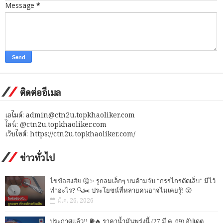
Message
*
ติดต่ออีเมล
เอไมด์: admin@ctn2u.topkhaoliker.com
ไลน์: @ctn2u.topkhaoliker.com
เว็บไซต์: https://ctn2u.topkhaoliker.com/
ข่าวทั่วไป
ไขข้อสงสัย 🤔✨ รูกลมเล็กๆ บนด้ามจับ “กรรไกรตัดเล็บ” มีไว้
ทำอะไร? 🔍✂️ ประโยชน์ที่หลายคนอาจไม่เคยรู้! 😲
มี.ค. 26, 2026
ประกาศแล้ว!! ⛽🔥 ราคาน้ำมันพรุ่งนี้ (27 มี.ค. 69) อัปเดต