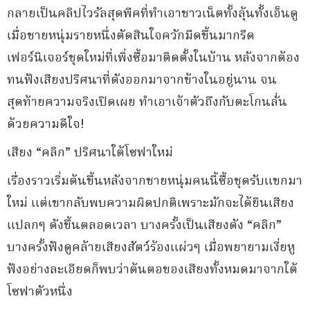
กลายเป็นคลิปไวรัลสุดพีคที่ทำเอาชาวเน็ตทั้งลุ้นทั้งเอ็นดู
เมื่อชายหนุ่มรายหนึ่งตัดสินใจควักมีดขึ้นมากรีด
เฟอร์นิเจอร์ชุดใหม่ที่เพิ่งซื้อมาติดตั้งในบ้าน หลังจากต้อง
ทนฟังเสียงปริศนาที่ดังออกมาจากข้างในอยู่นาน จน
สุดท้ายความจริงเปิดเผย ทำเอาเจ้าตัวถึงกับตะโกนลั่น
ด้วยความดีใจ!
เสียง “คลิก” ปริศนาใต้โซฟาใหม่
เรื่องราวเริ่มต้นขึ้นหลังจากชายหนุ่มคนนี้ซื้อชุดรับแขกมา
ใหม่ แต่เขากลับพบความผิดปกติเพราะมักจะได้ยินเสียง
แปลกๆ ดังขึ้นตลอดเวลา บางครั้งเป็นเสียงดัง “คลิก”
บางครั้งฟังดูคล้ายเสียงสัตว์ร้องแผ่วๆ เมื่อพยายามเงี่ยหู
ฟังอย่างละเอียดก็พบว่าต้นตอของเสียงทั้งหมดมาจากใต้
โซฟาตัวหนึ่ง