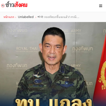
หน้าแรก
Unlabelled
📢🪖 กองทัพบกชี้แจงแล้ว! กรณี ...