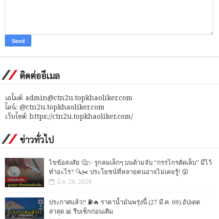
ติดต่ออีเมล
เอไมด์: admin@ctn2u.topkhaoliker.com
ไลน์: @ctn2u.topkhaoliker.com
เว็บไซต์: https://ctn2u.topkhaoliker.com/
ข่าวทั่วไป
ไขข้อสงสัย 🤔✨ รูกลมเล็กๆ บนด้ามจับ “กรรไกรตัดเล็บ” มีไว้
ทำอะไร? 🔍✂️ ประโยชน์ที่หลายคนอาจไม่เคยรู้! 😲
มี.ค. 26, 2026
ประกาศแล้ว!! ⛽🔥 ราคาน้ำมันพรุ่งนี้ (27 มี.ค. 69) อัปเดต
ล่าสุด 📊 รีบเช็กก่อนเติม