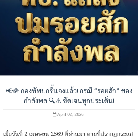
📢🪖 กองทัพบกชี้แจงแล้ว! กรณี “รอยสัก” ของ
กำลังพล 🔍⚠️ ชัดเจนทุกประเด็น!
April 02, 2026
เมื่อวันที่ 2 เมษษยน 2569 ที่ผ่านมา ตามที่ปรากฏกระแส