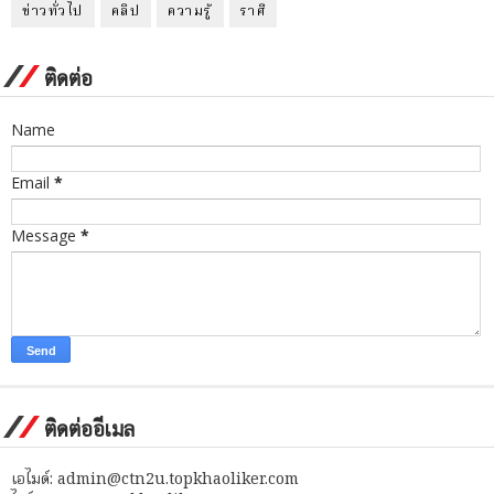
ข่าวทั่วไป
คลิป
ความรู้
ราศี
ติดต่อ
Name
Email
*
Message
*
ติดต่ออีเมล
เอไมด์: admin@ctn2u.topkhaoliker.com