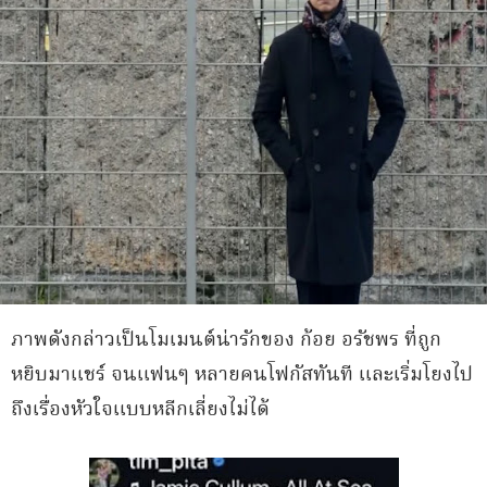
ภาพดังกล่าวเป็นโมเมนต์น่ารักของ ก้อย อรัชพร ที่ถูก
หยิบมาแชร์ จนแฟนๆ หลายคนโฟกัสทันที และเริ่มโยงไป
ถึงเรื่องหัวใจแบบหลีกเลี่ยงไม่ได้