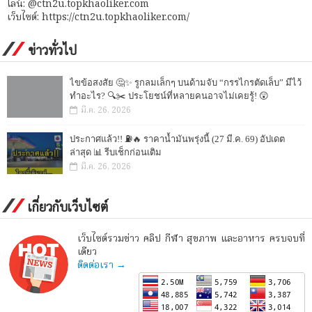
ไลน์: @ctn2u.topkhaoliker.com
เว็บไซต์: https://ctn2u.topkhaoliker.com/
ข่าวทั่วไป
ไขข้อสงสัย 🤔✨ รูกลมเล็กๆ บนด้ามจับ “กรรไกรตัดเล็บ” มีไว้
ทำอะไร? 🔍✂️ ประโยชน์ที่หลายคนอาจไม่เคยรู้! 😲
มี.ค. 26, 2026
ประกาศแล้ว!! ⛽🔥 ราคาน้ำมันพรุ่งนี้ (27 มี.ค. 69) อัปเดต
ล่าสุด 📊 รีบเช็กก่อนเติม
มี.ค. 26, 2026
เกี่ยวกับเว็บไซต์
เว็บไซต์รวมข่าว คลิป กีฬา สุขภาพ และอาหาร ครบจบที่
เดียว
ติดต่อเรา →