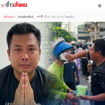
หน้าแรก
Unlabelled
📢🎥 เบิร์ด วันว่างว่าง โพสต์ค...