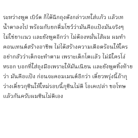
ระหว่างพูด เบิร์ด ก็ได้ฉีกถุงดังกล่าวเทใส่แก้ว แล้วเท
น้ำตาลงไป พร้อมกับยกดื่มโชว์ว่ามันคือแป้งมันจริงๆ
ไม่ใช่ยาแนว และยังพูดอีกว่า ไม่ต้องหมั่นไส้ผม ผมทำ
คอนเทนต์สร้างอาชีพ ไม่ได้สร้างความเดือดร้อนให้ใคร
อย่ากลัวว่าเด็กจะทำตาม เพราะเด็กโตแล้ว ไม่มีใครโง่
หรอก บอกที่ใส่ถุงมือเพราะให้มันเนียน และยังพูดทิ้งท้าย
ว่า มันคือแป้ง ก่อนจะคอมเมนต์อีกว่า เดี๋ยวพรุ่งนี้ถ้ากุ
ว่างเดี๋ยวกุซีนให้ใหม่รอบนี้กุซีนไม่ดี โอเคเปล่า ขอโทษ
แล้วกันครับผมซีนไม่ดีเอง