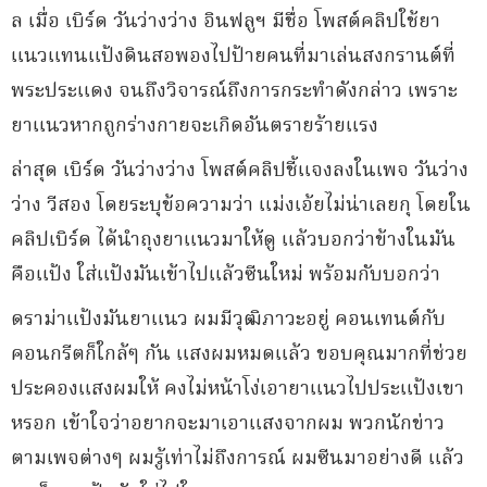
ล เมื่อ เบิร์ด วันว่างว่าง อินฟลูฯ มีชื่อ โพสต์คลิปใช้ยา
แนวแทนแป้งดินสอพองไปป้ายคนที่มาเล่นสงกรานต์ที่
พระประแดง จนถึงวิจารณ์ถึงการกระทำดังกล่าว เพราะ
ยาแนวหากถูกร่างกายจะเกิดอันตรายร้ายแรง
ล่าสุด เบิร์ด วันว่างว่าง โพสต์คลิปชี้แจงลงในเพจ วันว่าง
ว่าง วีสอง โดยระบุข้อความว่า แม่งเอ้ยไม่น่าเลยกุ โดยใน
คลิปเบิร์ด ได้นำถุงยาแนวมาให้ดู แล้วบอกว่าข้างในมัน
คือแป้ง ใส่แป้งมันเข้าไปแล้วซีนใหม่ พร้อมกับบอกว่า
ดราม่าแป้งมันยาแนว ผมมีวุฒิภาวะอยู่ คอนเทนต์กับ
คอนกรีตก็ใกล้ๆ กัน แสงผมหมดแล้ว ขอบคุณมากที่ช่วย
ประคองแสงผมให้ คงไม่หน้าโง่เอายาแนวไปประแป้งเขา
หรอก เข้าใจว่าอยากจะมาเอาแสงจากผม พวกนักข่าว
ตามเพจต่างๆ ผมรู้เท่าไม่ถึงการณ์ ผมซีนมาอย่างดี แล้ว