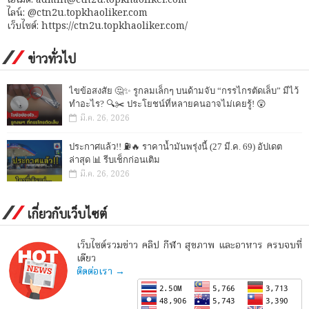
เอไมด์: admin@ctn2u.topkhaoliker.com
ไลน์: @ctn2u.topkhaoliker.com
เว็บไซต์: https://ctn2u.topkhaoliker.com/
ข่าวทั่วไป
ไขข้อสงสัย 🤔✨ รูกลมเล็กๆ บนด้ามจับ “กรรไกรตัดเล็บ” มีไว้
ทำอะไร? 🔍✂️ ประโยชน์ที่หลายคนอาจไม่เคยรู้! 😲
มี.ค. 26, 2026
ประกาศแล้ว!! ⛽🔥 ราคาน้ำมันพรุ่งนี้ (27 มี.ค. 69) อัปเดต
ล่าสุด 📊 รีบเช็กก่อนเติม
มี.ค. 26, 2026
เกี่ยวกับเว็บไซต์
เว็บไซต์รวมข่าว คลิป กีฬา สุขภาพ และอาหาร ครบจบที่
เดียว
ติดต่อเรา →