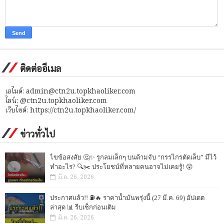
ติดต่ออีเมล
เอไมด์: admin@ctn2u.topkhaoliker.com
ไลน์: @ctn2u.topkhaoliker.com
เว็บไซต์: https://ctn2u.topkhaoliker.com/
ข่าวทั่วไป
ไขข้อสงสัย 🤔✨ รูกลมเล็กๆ บนด้ามจับ “กรรไกรตัดเล็บ” มีไว้
ทำอะไร? 🔍✂️ ประโยชน์ที่หลายคนอาจไม่เคยรู้! 😲
มี.ค. 26, 2026
ประกาศแล้ว!! ⛽🔥 ราคาน้ำมันพรุ่งนี้ (27 มี.ค. 69) อัปเดต
ล่าสุด 📊 รีบเช็กก่อนเติม
มี.ค. 26, 2026