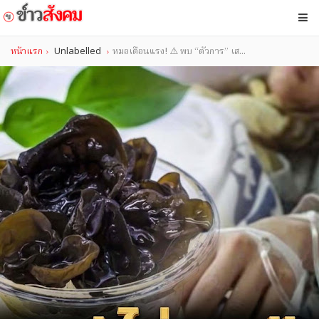
หน้าแรก
Unlabelled
หมอเตือนแรง! ⚠️ พบ “ตัวการ” เส...