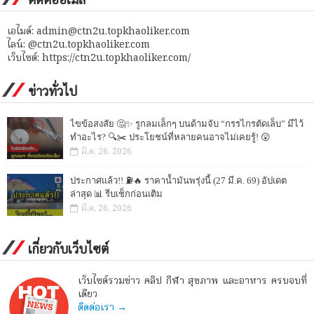
เอไมด์: admin@ctn2u.topkhaoliker.com
ไลน์: @ctn2u.topkhaoliker.com
เว็บไซต์: https://ctn2u.topkhaoliker.com/
ข่าวทั่วไป
ไขข้อสงสัย 🤔✨ รูกลมเล็กๆ บนด้ามจับ “กรรไกรตัดเล็บ” มีไว้
ทำอะไร? 🔍✂️ ประโยชน์ที่หลายคนอาจไม่เคยรู้! 😲
มี.ค. 26, 2026
ประกาศแล้ว!! ⛽🔥 ราคาน้ำมันพรุ่งนี้ (27 มี.ค. 69) อัปเดต
ล่าสุด 📊 รีบเช็กก่อนเติม
มี.ค. 26, 2026
เกี่ยวกับเว็บไซต์
เว็บไซต์รวมข่าว คลิป กีฬา สุขภาพ และอาหาร ครบจบที่
เดียว
ติดต่อเรา →