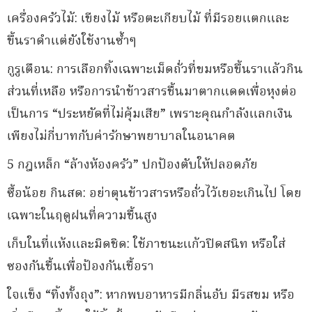
เครื่องครัวไม้: เขียงไม้ หรือตะเกียบไม้ ที่มีรอยแตกและ
ขึ้นราดำแต่ยังใช้งานซ้ำๆ
กูรูเตือน: การเลือกทิ้งเฉพาะเม็ดถั่วที่ขมหรือขึ้นราแล้วกิน
ส่วนที่เหลือ หรือการนำข้าวสารชื้นมาตากแดดเพื่อหุงต่อ
เป็นการ “ประหยัดที่ไม่คุ้มเสีย” เพราะคุณกำลังแลกเงิน
เพียงไม่กี่บาทกับค่ารักษาพยาบาลในอนาคต
5 กฎเหล็ก “ล้างห้องครัว” ปกป้องตับให้ปลอดภัย
ซื้อน้อย กินสด: อย่าตุนข้าวสารหรือถั่วไว้เยอะเกินไป โดย
เฉพาะในฤดูฝนที่ความชื้นสูง
เก็บในที่แห้งและมิดชิด: ใช้ภาชนะแก้วปิดสนิท หรือใส่
ซองกันชื้นเพื่อป้องกันเชื้อรา
ใจแข็ง “ทิ้งทั้งถุง”: หากพบอาหารมีกลิ่นอับ มีรสขม หรือ