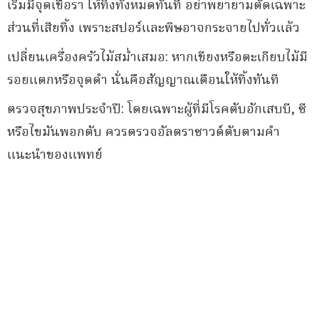
เริ่มมีจุดเชื้อรา ให้ทิ้งทั้งหมดทันที อย่าพยายามตัดเฉพาะ
ส่วนที่เสียทิ้ง เพราะสปอร์และพิษอาจกระจายไปทั่วแล้ว
เปลี่ยนเครื่องครัวไม้สม่ำเสมอ: หากเขียงหรือตะเกียบไม้มี
รอยแตกหรือจุดดำ นั่นคือสัญญาณเตือนให้ทิ้งทันที
ตรวจสุขภาพประจำปี: โดยเฉพาะผู้ที่มีโรคตับอักเสบบี, ซี
หรือไขมันพอกตับ ควรตรวจอัลตราซาวด์ตับตามคำ
แนะนำของแพทย์