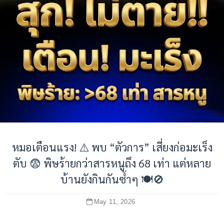
หมอเตือนแรง! ⚠️ พบ “ตัวการ” เสี่ยงก่อมะเร็ง
ตับ 😨 พิษร้ายกว่าสารหนูถึง 68 เท่า แต่หลาย
บ้านยังกินกันซ้ำๆ 🍽️🚫
May 11, 2026