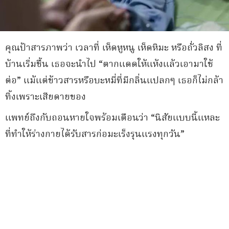
คุณป้าสารภาพว่า เวลาที่ เห็ดหูหนู เห็ดหิมะ หรือถั่วลิสง ที่
บ้านเริ่มชื้น เธอจะนำไป “ตากแดดให้แห้งแล้วเอามาใช้
ต่อ” แม้แต่ข้าวสารหรือบะหมี่ที่มีกลิ่นแปลกๆ เธอก็ไม่กล้า
ทิ้งเพราะเสียดายของ
แพทย์ถึงกับถอนหายใจพร้อมเตือนว่า “นิสัยแบบนี้แหละ
ที่ทำให้ร่างกายได้รับสารก่อมะเร็งรุนแรงทุกวัน”