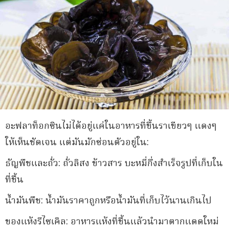
อะฟลาท็อกซินไม่ได้อยู่แค่ในอาหารที่ขึ้นราเขียวๆ แดงๆ
ให้เห็นชัดเจน แต่มันมักซ่อนตัวอยู่ใน:
ธัญพืชและถั่ว: ถั่วลิสง ข้าวสาร บะหมี่กึ่งสำเร็จรูปที่เก็บใน
ที่ชื้น
น้ำมันพืช: น้ำมันราคาถูกหรือน้ำมันที่เก็บไว้นานเกินไป
ของแห้งรีไซเคิล: อาหารแห้งที่ชื้นแล้วนำมาตากแดดใหม่