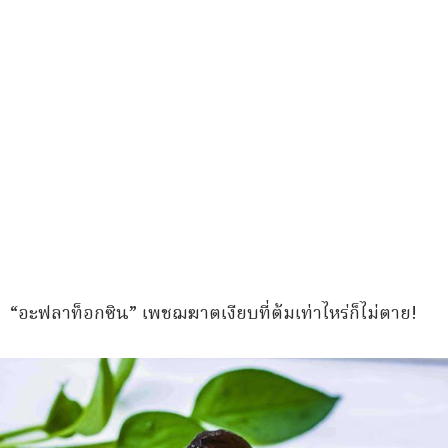
“อะฟลาท็อกซิน” เพชฌฆาตเงียบที่ต้มเท่าไหร่ก็ไม่ตาย!