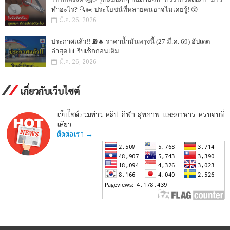
ทำอะไร? 🔍✂️ ประโยชน์ที่หลายคนอาจไม่เคยรู้! 😲
มี.ค. 26, 2026
ประกาศแล้ว!! ⛽🔥 ราคาน้ำมันพรุ่งนี้ (27 มี.ค. 69) อัปเดต
ล่าสุด 📊 รีบเช็กก่อนเติม
มี.ค. 26, 2026
เกี่ยวกับเว็บไซต์
เว็บไซต์รวมข่าว คลิป กีฬา สุขภาพ และอาหาร ครบจบที่
เดียว
ติดต่อเรา →