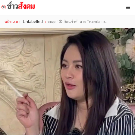
หน้าแรก
Unlabelled
ขนลุก! 😨 ย้อนคำทำนาย “หมอปลาย...