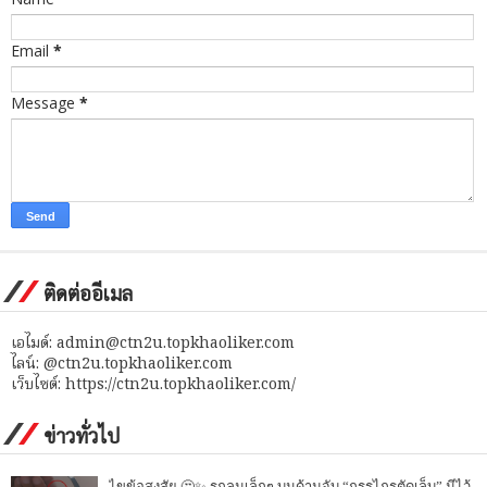
Email
*
Message
*
ติดต่ออีเมล
เอไมด์: admin@ctn2u.topkhaoliker.com
ไลน์: @ctn2u.topkhaoliker.com
เว็บไซต์: https://ctn2u.topkhaoliker.com/
ข่าวทั่วไป
ไขข้อสงสัย 🤔✨ รูกลมเล็กๆ บนด้ามจับ “กรรไกรตัดเล็บ” มีไว้