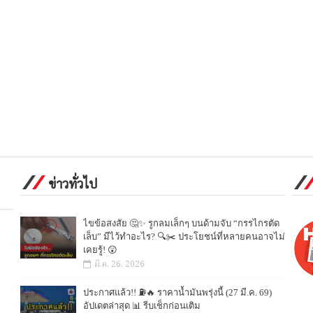
ข่าวทั่วไป
ไขข้อสงสัย 🤔✨ รูกลมเล็กๆ บนด้ามจับ “กรรไกรตัด
เล็บ” มีไว้ทำอะไร? 🔍✂️ ประโยชน์ที่หลายคนอาจไม่
เคยรู้! 😲
มี.ค. 26, 2026
ประกาศแล้ว!! ⛽🔥 ราคาน้ำมันพรุ่งนี้ (27 มี.ค. 69)
อัปเดตล่าสุด 📊 รีบเช็กก่อนเติม