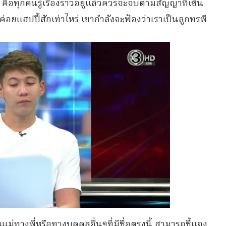
 คือทุกคนรู้เรื่องราวอยู่แล้วควรจะจบตามสัญญาที่เซ็น
ค่อยแฮปปี้สักเท่าไหร่ เขากำลังจะฟ้องว่าเราเป็นลูกทรพี
ุณแม่ทางพี่หรือทางบุคคลอื่นๆที่มีชื่อตรงนี้ สามารถชี้แจง