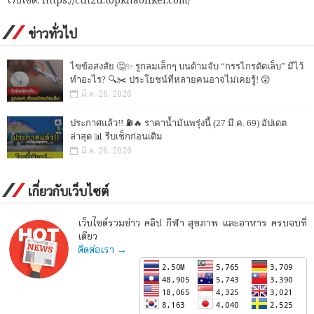
เว็บไซต์: https://ctn2u.topkhaoliker.com/
ข่าวทั่วไป
ไขข้อสงสัย 🤔✨ รูกลมเล็กๆ บนด้ามจับ “กรรไกรตัดเล็บ” มีไว้
ทำอะไร? 🔍✂️ ประโยชน์ที่หลายคนอาจไม่เคยรู้! 😲
มี.ค. 26, 2026
ประกาศแล้ว!! ⛽🔥 ราคาน้ำมันพรุ่งนี้ (27 มี.ค. 69) อัปเดต
ล่าสุด 📊 รีบเช็กก่อนเติม
มี.ค. 26, 2026
เกี่ยวกับเว็บไซต์
เว็บไซต์รวมข่าว คลิป กีฬา สุขภาพ และอาหาร ครบจบที่
เดียว
ติดต่อเรา →