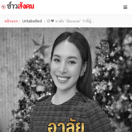
หน้าแรก
Unlabelled
😢🖤 อาลัย “น้องแอล” ว่าที่ผู้...