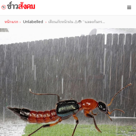
หน้าแรก
Unlabelled
เตือนภัยหน้าฝน ⚠️🐞 “แมลงก้นกร...