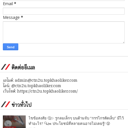
Email
*
Message
*
ติดต่ออีเมล
เอไมด์: admin@ctn2u.topkhaoliker.com
ไลน์: @ctn2u.topkhaoliker.com
เว็บไซต์: https://ctn2u.topkhaoliker.com/
ข่าวทั่วไป
ไขข้อสงสัย 🤔✨ รูกลมเล็กๆ บนด้ามจับ “กรรไกรตัดเล็บ” มีไว้
ทำอะไร? 🔍✂️ ประโยชน์ที่หลายคนอาจไม่เคยรู้! 😲