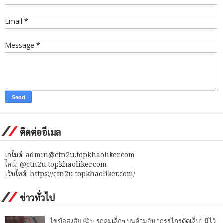
Email
*
Message
*
ติดต่ออีเมล
เอไมด์: admin@ctn2u.topkhaoliker.com
ไลน์: @ctn2u.topkhaoliker.com
เว็บไซต์: https://ctn2u.topkhaoliker.com/
ข่าวทั่วไป
ไขข้อสงสัย 🤔✨ รูกลมเล็กๆ บนด้ามจับ “กรรไกรตัดเล็บ” มีไว้