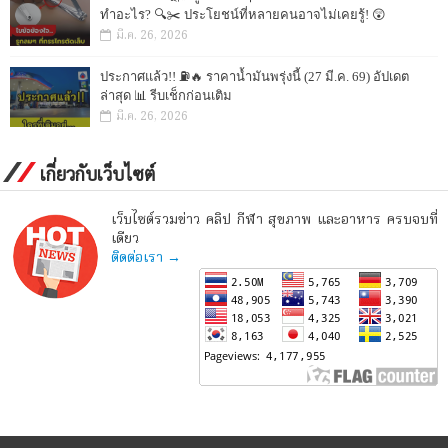
ทำอะไร? 🔍✂️ ประโยชน์ที่หลายคนอาจไม่เคยรู้! 😲
มี.ค. 26, 2026
ประกาศแล้ว!! ⛽🔥 ราคาน้ำมันพรุ่งนี้ (27 มี.ค. 69) อัปเดต
ล่าสุด 📊 รีบเช็กก่อนเติม
มี.ค. 26, 2026
เกี่ยวกับเว็บไซต์
เว็บไซต์รวมข่าว คลิป กีฬา สุขภาพ และอาหาร ครบจบที่
เดียว
ติดต่อเรา →