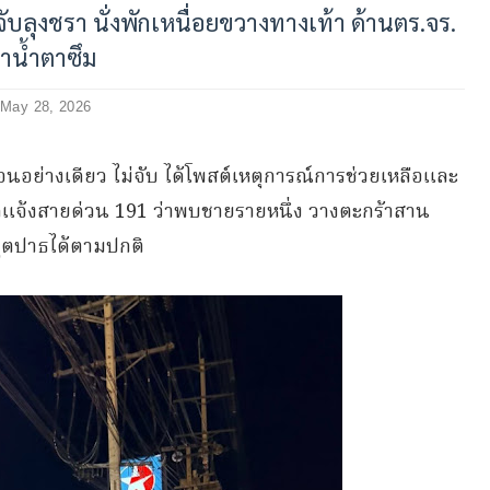
ับลุงชรา นั่งพักเหนื่อยขวางทางเท้า ด้านตร.จร.
ำน้ำตาซึม
May 28, 2026
ตือนอย่างเดียว ไม่จับ ได้โพสต์เหตุการณ์การช่วยเหลือและ
แจ้งสายด่วน 191 ว่าพบชายรายหนึ่ง วางตะกร้าสาน
ฟุตปาธได้ตามปกติ