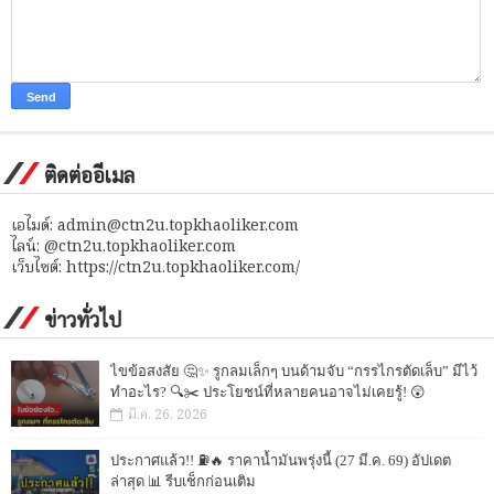
ติดต่ออีเมล
เอไมด์: admin@ctn2u.topkhaoliker.com
ไลน์: @ctn2u.topkhaoliker.com
เว็บไซต์: https://ctn2u.topkhaoliker.com/
ข่าวทั่วไป
ไขข้อสงสัย 🤔✨ รูกลมเล็กๆ บนด้ามจับ “กรรไกรตัดเล็บ” มีไว้
ทำอะไร? 🔍✂️ ประโยชน์ที่หลายคนอาจไม่เคยรู้! 😲
มี.ค. 26, 2026
ประกาศแล้ว!! ⛽🔥 ราคาน้ำมันพรุ่งนี้ (27 มี.ค. 69) อัปเดต
ล่าสุด 📊 รีบเช็กก่อนเติม