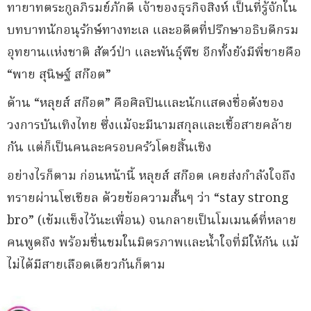
ทายาทตระกูลภิรมย์ภักดี เจ้าของธุรกิจสิงห์ เป็นที่รู้จักใน
บทบาทนักอนุรักษ์ทางทะเล และอดีตที่ปรึกษาอธิบดีกรม
อุทยานแห่งชาติ สัตว์ป่า และพันธุ์พืช อีกทั้งยังมีพี่ชายคือ
“พาย สุนิษฐ์ สก๊อต”
ด้าน “หลุยส์ สก๊อต” คือศิลปินและนักแสดงชื่อดังของ
วงการบันเทิงไทย ซึ่งแม้จะมีนามสกุลและเชื้อสายคล้าย
กัน แต่ก็เป็นคนละครอบครัวโดยสิ้นเชิง
อย่างไรก็ตาม ก่อนหน้านี้ หลุยส์ สก๊อต เคยส่งกำลังใจถึง
ทรายผ่านโซเชียล ด้วยข้อความสั้นๆ ว่า “stay strong
bro” (เข้มแข็งไว้นะเพื่อน) จนกลายเป็นโมเมนต์ที่หลาย
คนพูดถึง พร้อมชื่นชมในมิตรภาพและน้ำใจที่มีให้กัน แม้
ไม่ได้มีสายเลือดเดียวกันก็ตาม