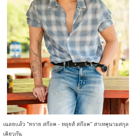
เฉลยแล้ว "ทราย สก๊อต - หลุยส์ สก๊อต" สาเหตุนามสกุล
เดียวกัน