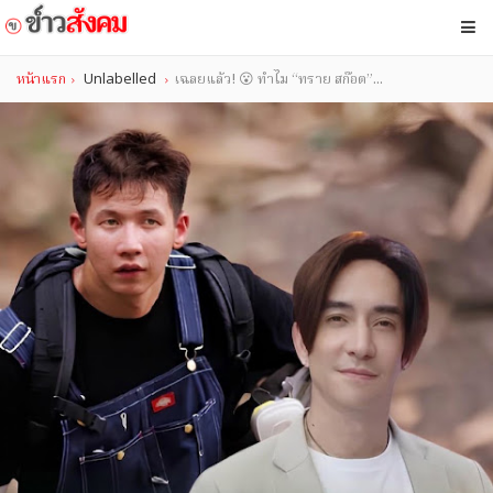
หน้าแรก
Unlabelled
เฉลยแล้ว! 😮 ทำไม “ทราย สก๊อต”...