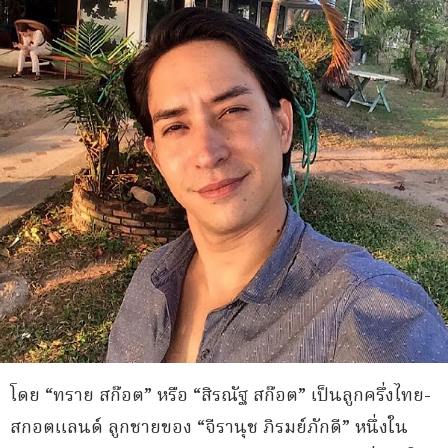
โดย “ทราย สก๊อต” หรือ “สิรณัฐ สก๊อต” เป็นลูกครึ่งไทย-
สกอตแลนด์ ลูกชายของ “จีรานุช ภิรมย์ภักดี” หนึ่งใน