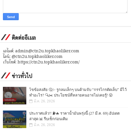
ติดต่ออีเมล
เอไมด์: admin@ctn2u.topkhaoliker.com
ไลน์: @ctn2u.topkhaoliker.com
เว็บไซต์: https://ctn2u.topkhaoliker.com/
ข่าวทั่วไป
ไขข้อสงสัย 🤔✨ รูกลมเล็กๆ บนด้ามจับ “กรรไกรตัดเล็บ” มีไว้
ทำอะไร? 🔍✂️ ประโยชน์ที่หลายคนอาจไม่เคยรู้! 😲
มี.ค. 26, 2026
ประกาศแล้ว!! ⛽🔥 ราคาน้ำมันพรุ่งนี้ (27 มี.ค. 69) อัปเดต
ล่าสุด 📊 รีบเช็กก่อนเติม
มี.ค. 26, 2026