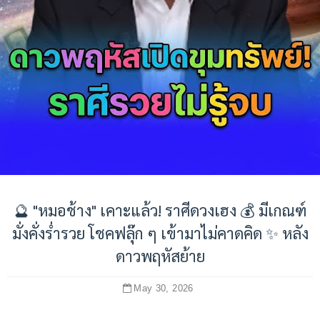
🔮 "หมอช้าง" เคาะแล้ว! ราศีดวงเฮง 💰 มีเกณฑ์
มั่งคั่งร่ำรวย โชคฟลุ๊ก ๆ เข้ามาไม่คาดคิด ✨ หลัง
ดาวพฤหัสย้าย
May 30, 2026