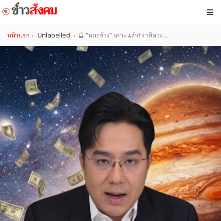
หน้าแรก
Unlabelled
🔮 "หมอช้าง" เคาะแล้ว! ราศีดวง...