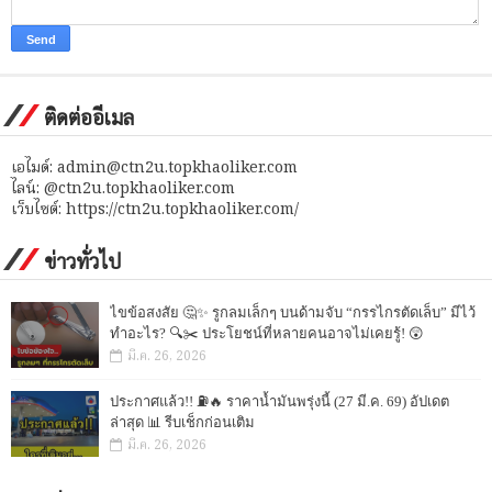
ติดต่ออีเมล
เอไมด์: admin@ctn2u.topkhaoliker.com
ไลน์: @ctn2u.topkhaoliker.com
เว็บไซต์: https://ctn2u.topkhaoliker.com/
ข่าวทั่วไป
ไขข้อสงสัย 🤔✨ รูกลมเล็กๆ บนด้ามจับ “กรรไกรตัดเล็บ” มีไว้
ทำอะไร? 🔍✂️ ประโยชน์ที่หลายคนอาจไม่เคยรู้! 😲
มี.ค. 26, 2026
ประกาศแล้ว!! ⛽🔥 ราคาน้ำมันพรุ่งนี้ (27 มี.ค. 69) อัปเดต
ล่าสุด 📊 รีบเช็กก่อนเติม
มี.ค. 26, 2026