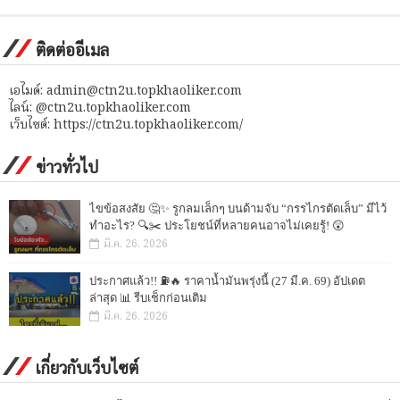
ติดต่ออีเมล
เอไมด์: admin@ctn2u.topkhaoliker.com
ไลน์: @ctn2u.topkhaoliker.com
เว็บไซต์: https://ctn2u.topkhaoliker.com/
ข่าวทั่วไป
ไขข้อสงสัย 🤔✨ รูกลมเล็กๆ บนด้ามจับ “กรรไกรตัดเล็บ” มีไว้
ทำอะไร? 🔍✂️ ประโยชน์ที่หลายคนอาจไม่เคยรู้! 😲
มี.ค. 26, 2026
ประกาศแล้ว!! ⛽🔥 ราคาน้ำมันพรุ่งนี้ (27 มี.ค. 69) อัปเดต
ล่าสุด 📊 รีบเช็กก่อนเติม
มี.ค. 26, 2026
เกี่ยวกับเว็บไซต์