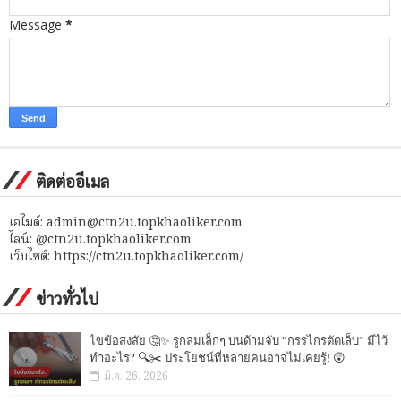
Message
*
ติดต่ออีเมล
เอไมด์: admin@ctn2u.topkhaoliker.com
ไลน์: @ctn2u.topkhaoliker.com
เว็บไซต์: https://ctn2u.topkhaoliker.com/
ข่าวทั่วไป
ไขข้อสงสัย 🤔✨ รูกลมเล็กๆ บนด้ามจับ “กรรไกรตัดเล็บ” มีไว้
ทำอะไร? 🔍✂️ ประโยชน์ที่หลายคนอาจไม่เคยรู้! 😲
มี.ค. 26, 2026