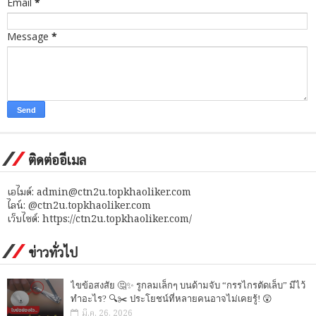
Email
*
Message
*
ติดต่ออีเมล
เอไมด์: admin@ctn2u.topkhaoliker.com
ไลน์: @ctn2u.topkhaoliker.com
เว็บไซต์: https://ctn2u.topkhaoliker.com/
ข่าวทั่วไป
ไขข้อสงสัย 🤔✨ รูกลมเล็กๆ บนด้ามจับ “กรรไกรตัดเล็บ” มีไว้
ทำอะไร? 🔍✂️ ประโยชน์ที่หลายคนอาจไม่เคยรู้! 😲
มี.ค. 26, 2026