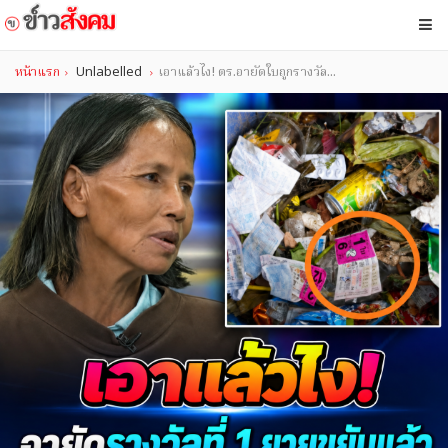
หน้าแรก
Unlabelled
เอาแล้วไง! ตร.อายัดใบถูกรางวัล...