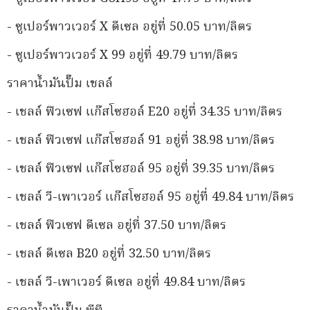
- ซูเปอร์พาวเวอร์ X ดีเซล อยู่ที่ 50.05 บาท/ลิตร
- ซูเปอร์พาวเวอร์ X 99 อยู่ที่ 49.79 บาท/ลิตร
ราคาน้ำมันปั๊ม เชลล์
- เชลล์ ฟิวเซฟ แก๊สโซฮอล์ E20 อยู่ที่ 34.35 บาท/ลิตร
- เชลล์ ฟิวเซฟ แก๊สโซฮอล์ 91 อยู่ที่ 38.98 บาท/ลิตร
- เชลล์ ฟิวเซฟ แก๊สโซฮอล์ 95 อยู่ที่ 39.35 บาท/ลิตร
- เชลล์ วี-เพาเวอร์ แก๊สโซฮอล์ 95 อยู่ที่ 49.84 บาท/ลิตร
- เชลล์ ฟิวเซฟ ดีเซล อยู่ที่ 37.50 บาท/ลิตร
- เชลล์ ดีเซล B20 อยู่ที่ 32.50 บาท/ลิตร
- เชลล์ วี-เพาเวอร์ ดีเซล อยู่ที่ 49.84 บาท/ลิตร