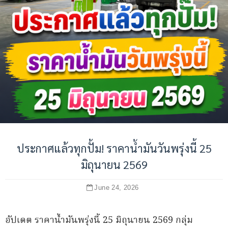
ประกาศแล้วทุกปั้ม! ราคาน้ำมันวันพรุ่งนี้ 25
มิถุนายน 2569
June 24, 2026
อัปเดต ราคาน้ำมันพรุ่งนี้ 25 มิถุนายน 2569 กลุ่ม