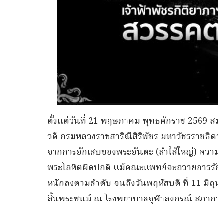
ตั้งแต่วันที่ 21 พฤษภาคม พุทธศักราช 2569 ส
วดี กรมหลวงราชสาริณีสิริพัชร มหาวัชรราชธิ
จากการอักเสบของพระอันตะ (ลำไส้ใหญ่) ความ
พระโลหิตผิดปกติ แม้คณะแพทย์จะถวายการรั
หนักลงตามลำดับ จนถึงวันพฤหัสบดี ที่ 11 มิถ
สิ้นพระชนม์ ณ โรงพยาบาลจุฬาลงกรณ์ สภากาช