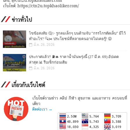
ไลน์: @ctn2u.topkhaoliker.com
เว็บไซต์: https://ctn2u.topkhaoliker.com/
ข่าวทั่วไป
ไขข้อสงสัย 🤔✨ รูกลมเล็กๆ บนด้ามจับ “กรรไกรตัดเล็บ” มีไว้
ทำอะไร? 🔍✂️ ประโยชน์ที่หลายคนอาจไม่เคยรู้! 😲
มี.ค. 26, 2026
ประกาศแล้ว!! ⛽🔥 ราคาน้ำมันพรุ่งนี้ (27 มี.ค. 69) อัปเดต
ล่าสุด 📊 รีบเช็กก่อนเติม
มี.ค. 26, 2026
เกี่ยวกับเว็บไซต์
เว็บไซต์รวมข่าว คลิป กีฬา สุขภาพ และอาหาร ครบจบที่
เดียว
ติดต่อเรา →