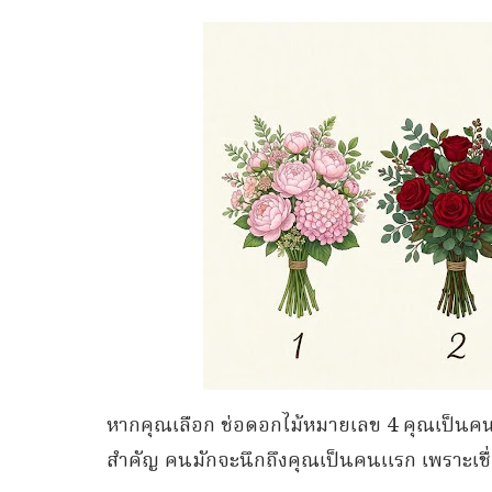
หากคุณเลือก ช่อดอกไม้หมายเลข 4 คุณเป็นคนสุข
สำคัญ คนมักจะนึกถึงคุณเป็นคนแรก เพราะเชื่อ