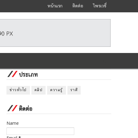
หน้าแรก
ติดต่อ
ไพรเวซี่
ประเภท
ข่าวทั่วไป
คลิป
ความรู้
ราศี
ติดต่อ
Name
Email
*