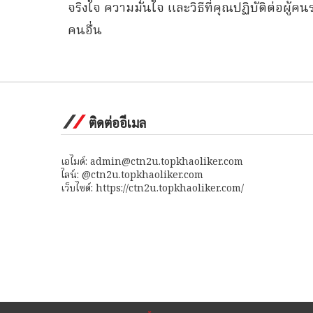
จริงใจ ความมั่นใจ และวิธีที่คุณปฏิบัติต่อผู
คนอื่น
ติดต่ออีเมล
เอไมด์: admin@ctn2u.topkhaoliker.com
ไลน์: @ctn2u.topkhaoliker.com
เว็บไซต์: https://ctn2u.topkhaoliker.com/