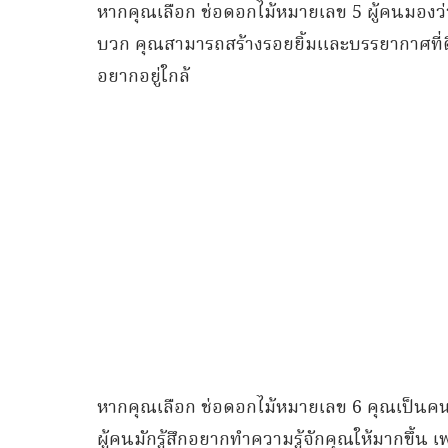
หากคุณเลือก ช่อดอกไม้หมายเลข 5 ผู้คนมองว่
บวก คุณสามารถสร้างรอยยิ้มและบรรยากาศที่ด
อยากอยู่ใกล้
หากคุณเลือก ช่อดอกไม้หมายเลข 6 คุณเป็นคนล
ผู้คนมักรู้สึกอยากทำความรู้จักคุณให้มากขึ้น