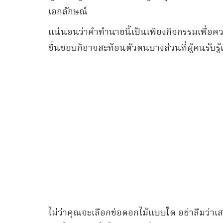
เอกลักษณ์
แน่นอนว่าคำทำนายนี้เป็นเพียงกิจกรรมเพื่อควา
ชื่นชอบก็อาจสะท้อนตัวตนบางส่วนที่ผู้คนรับรู้
ไม่ว่าคุณจะเลือกช่อดอกไม้แบบใด อย่าลืมว่าเสน่ห