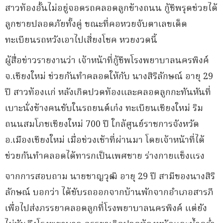
สาวท้องอั้นไม่อยู่จอดรถคลอดลูกข้างถนน กู้ชีพรุดช่วยได้
ลูกชายปลอดภัยทั้งคู่ ขณะที่คอหวยจับตาเลขเด็ด
ทะเบียนรถหวังเอาไปเสี่ยงโชค หวยงวดนี้
ผู้สื่อข่าวรายงานว่า เจ้าหน้าที่กู้ชีพโรงพยาบาลนครพิงค์
จ.เชียงใหม่ ช่วยกันทำคลอดให้กับ นางสิริลักษณ์ อายุ 29
ปี สาวท้องแก่ หลังเกิดปวดท้องและคลอดลูกกะทันหันที่
เบาะนั่งข้างคนขับในรถยนต์เก๋ง ทะเบียนเชียงใหม่ ริม
ถนนสมโภชเชียงใหม่ 700 ปี ใกล้ศูนย์ราชการจังหวัด
อ.เมืองเชียงใหม่ เมื่อช่วงเช้าที่ผ่านมา โดยเจ้าหน้าที่ได้
ช่วยกันทำคลอดได้ทารกเป็นเพศชาย ร่างกายแข็งแรง
จากการสอบถาม นายชาญวุฒิ อายุ 29 ปี สามีของนางสิริ
ลักษณ์ บอกว่า ได้ขับรถออกจากบ้านพักจากอำเภอสารภี
เพื่อไปส่งภรรยาคลอดลูกที่โรงพยาบาลนครพิงค์ แต่ยัง