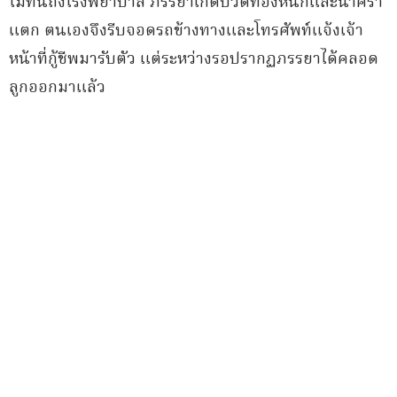
ไม่ทันถึงโรงพยาบาล ภรรยาเกิดปวดท้องหนักและน้ำคร่ำ
แตก ตนเองจึงรีบจอดรถข้างทางและโทรศัพท์แจ้งเจ้า
หน้าที่กู้ชีพมารับตัว แต่ระหว่างรอปรากฏภรรยาได้คลอด
ลูกออกมาแล้ว