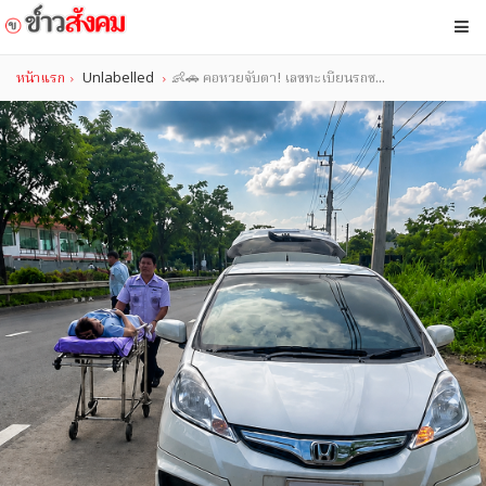
หน้าแรก
Unlabelled
👶🚗 คอหวยจับตา! เลขทะเบียนรถช...