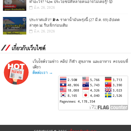
ทำอะไร? 🔍✂️ ประโยชน์ที่หลายคนอาจไม่เคยรู้! 😲
มี.ค. 26, 2026
ประกาศแล้ว!! ⛽🔥 ราคาน้ำมันพรุ่งนี้ (27 มี.ค. 69) อัปเดต
ล่าสุด 📊 รีบเช็กก่อนเติม
มี.ค. 26, 2026
เกี่ยวกับเว็บไซต์
เว็บไซต์รวมข่าว คลิป กีฬา สุขภาพ และอาหาร ครบจบที่
เดียว
ติดต่อเรา →