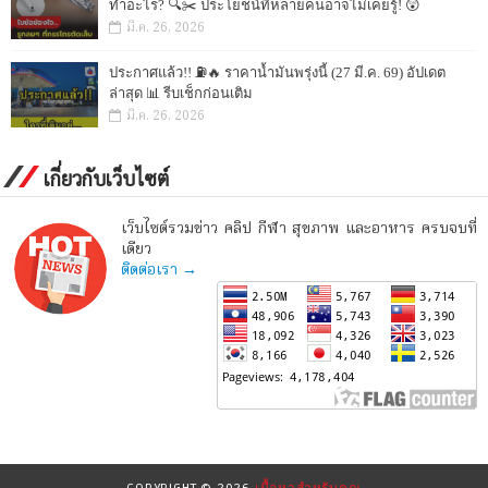
ทำอะไร? 🔍✂️ ประโยชน์ที่หลายคนอาจไม่เคยรู้! 😲
มี.ค. 26, 2026
ประกาศแล้ว!! ⛽🔥 ราคาน้ำมันพรุ่งนี้ (27 มี.ค. 69) อัปเดต
ล่าสุด 📊 รีบเช็กก่อนเติม
มี.ค. 26, 2026
เกี่ยวกับเว็บไซต์
เว็บไซต์รวมข่าว คลิป กีฬา สุขภาพ และอาหาร ครบจบที่
เดียว
ติดต่อเรา →